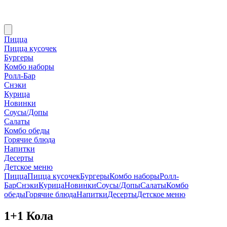
Пицца
Пицца кусочек
Бургеры
Комбо наборы
Ролл-Бар
Снэки
Курица
Новинки
Соусы/Допы
Салаты
Комбо обеды
Горячие блюда
Напитки
Десерты
Детское меню
Пицца
Пицца кусочек
Бургеры
Комбо наборы
Ролл-
Бар
Снэки
Курица
Новинки
Соусы/Допы
Салаты
Комбо
обеды
Горячие блюда
Напитки
Десерты
Детское меню
1+1 Кола