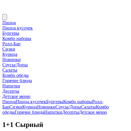
Пицца
Пицца кусочек
Бургеры
Комбо наборы
Ролл-Бар
Снэки
Курица
Новинки
Соусы/Допы
Салаты
Комбо обеды
Горячие блюда
Напитки
Десерты
Детское меню
Пицца
Пицца кусочек
Бургеры
Комбо наборы
Ролл-
Бар
Снэки
Курица
Новинки
Соусы/Допы
Салаты
Комбо
обеды
Горячие блюда
Напитки
Десерты
Детское меню
1+1 Сырный