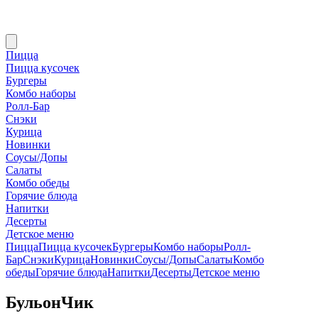
Пицца
Пицца кусочек
Бургеры
Комбо наборы
Ролл-Бар
Снэки
Курица
Новинки
Соусы/Допы
Салаты
Комбо обеды
Горячие блюда
Напитки
Десерты
Детское меню
Пицца
Пицца кусочек
Бургеры
Комбо наборы
Ролл-
Бар
Снэки
Курица
Новинки
Соусы/Допы
Салаты
Комбо
обеды
Горячие блюда
Напитки
Десерты
Детское меню
БульонЧик