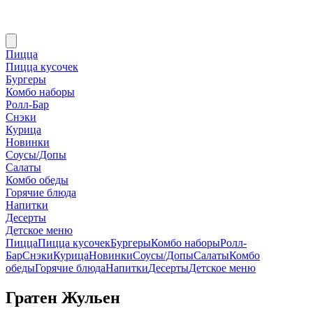
Пицца
Пицца кусочек
Бургеры
Комбо наборы
Ролл-Бар
Снэки
Курица
Новинки
Соусы/Допы
Салаты
Комбо обеды
Горячие блюда
Напитки
Десерты
Детское меню
Пицца
Пицца кусочек
Бургеры
Комбо наборы
Ролл-
Бар
Снэки
Курица
Новинки
Соусы/Допы
Салаты
Комбо
обеды
Горячие блюда
Напитки
Десерты
Детское меню
Гратен Жульен