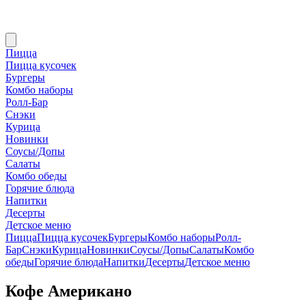
Пицца
Пицца кусочек
Бургеры
Комбо наборы
Ролл-Бар
Снэки
Курица
Новинки
Соусы/Допы
Салаты
Комбо обеды
Горячие блюда
Напитки
Десерты
Детское меню
Пицца
Пицца кусочек
Бургеры
Комбо наборы
Ролл-
Бар
Снэки
Курица
Новинки
Соусы/Допы
Салаты
Комбо
обеды
Горячие блюда
Напитки
Десерты
Детское меню
Кофе Американо