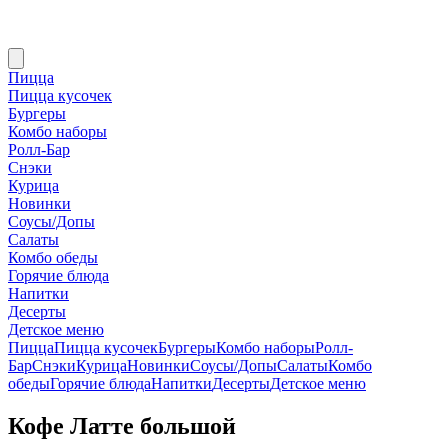
Пицца
Пицца кусочек
Бургеры
Комбо наборы
Ролл-Бар
Снэки
Курица
Новинки
Соусы/Допы
Салаты
Комбо обеды
Горячие блюда
Напитки
Десерты
Детское меню
Пицца
Пицца кусочек
Бургеры
Комбо наборы
Ролл-
Бар
Снэки
Курица
Новинки
Соусы/Допы
Салаты
Комбо
обеды
Горячие блюда
Напитки
Десерты
Детское меню
Кофе Латте большой