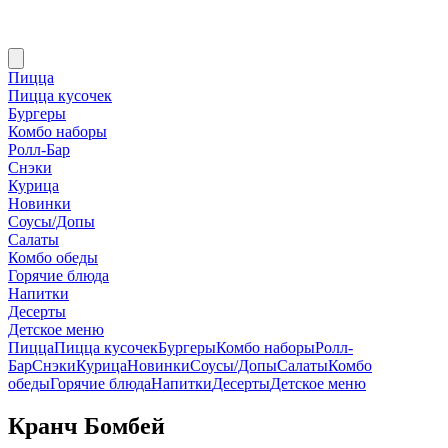
Пицца
Пицца кусочек
Бургеры
Комбо наборы
Ролл-Бар
Снэки
Курица
Новинки
Соусы/Допы
Салаты
Комбо обеды
Горячие блюда
Напитки
Десерты
Детское меню
Пицца
Пицца кусочек
Бургеры
Комбо наборы
Ролл-
Бар
Снэки
Курица
Новинки
Соусы/Допы
Салаты
Комбо
обеды
Горячие блюда
Напитки
Десерты
Детское меню
Кранч Бомбей