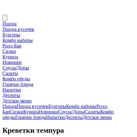
Пицца
Пицца кусочек
Бургеры
Комбо наборы
Ролл-Бар
Снэки
Курица
Новинки
Соусы/Допы
Салаты
Комбо обеды
Горячие блюда
Напитки
Десерты
Детское меню
Пицца
Пицца кусочек
Бургеры
Комбо наборы
Ролл-
Бар
Снэки
Курица
Новинки
Соусы/Допы
Салаты
Комбо
обеды
Горячие блюда
Напитки
Десерты
Детское меню
Креветки темпура