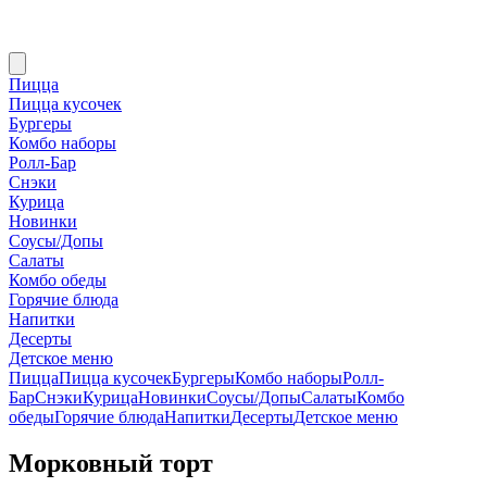
Пицца
Пицца кусочек
Бургеры
Комбо наборы
Ролл-Бар
Снэки
Курица
Новинки
Соусы/Допы
Салаты
Комбо обеды
Горячие блюда
Напитки
Десерты
Детское меню
Пицца
Пицца кусочек
Бургеры
Комбо наборы
Ролл-
Бар
Снэки
Курица
Новинки
Соусы/Допы
Салаты
Комбо
обеды
Горячие блюда
Напитки
Десерты
Детское меню
Морковный торт