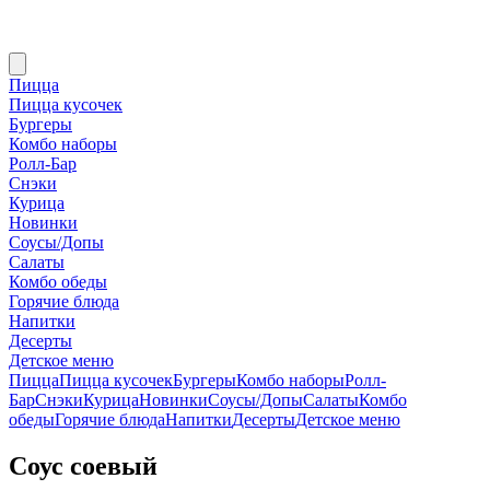
Пицца
Пицца кусочек
Бургеры
Комбо наборы
Ролл-Бар
Снэки
Курица
Новинки
Соусы/Допы
Салаты
Комбо обеды
Горячие блюда
Напитки
Десерты
Детское меню
Пицца
Пицца кусочек
Бургеры
Комбо наборы
Ролл-
Бар
Снэки
Курица
Новинки
Соусы/Допы
Салаты
Комбо
обеды
Горячие блюда
Напитки
Десерты
Детское меню
Соус соевый