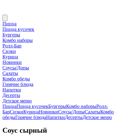
Пицца
Пицца кусочек
Бургеры
Комбо наборы
Ролл-Бар
Снэки
Курица
Новинки
Соусы/Допы
Салаты
Комбо обеды
Горячие блюда
Напитки
Десерты
Детское меню
Пицца
Пицца кусочек
Бургеры
Комбо наборы
Ролл-
Бар
Снэки
Курица
Новинки
Соусы/Допы
Салаты
Комбо
обеды
Горячие блюда
Напитки
Десерты
Детское меню
Соус сырный