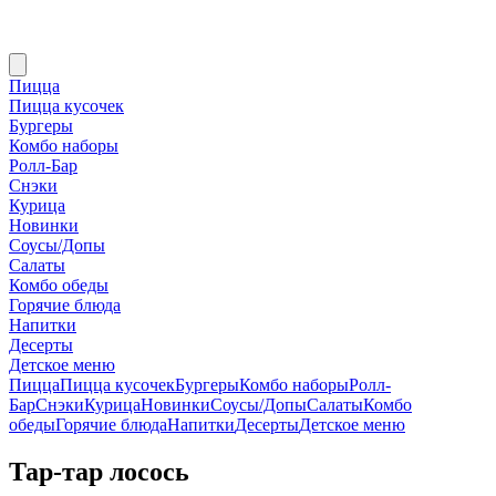
Пицца
Пицца кусочек
Бургеры
Комбо наборы
Ролл-Бар
Снэки
Курица
Новинки
Соусы/Допы
Салаты
Комбо обеды
Горячие блюда
Напитки
Десерты
Детское меню
Пицца
Пицца кусочек
Бургеры
Комбо наборы
Ролл-
Бар
Снэки
Курица
Новинки
Соусы/Допы
Салаты
Комбо
обеды
Горячие блюда
Напитки
Десерты
Детское меню
Тар-тар лосось