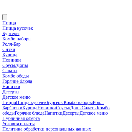
Пицца
Пицца кусочек
Бургеры
Комбо наборы
Ролл-Бар
Снэки
Курица
Новинки
Соусы/Допы
Салаты
Комбо обеды
Горячие блюда
Напитки
Десерты
Детское меню
Пицца
Пицца кусочек
Бургеры
Комбо наборы
Ролл-
Бар
Снэки
Курица
Новинки
Соусы/Допы
Салаты
Комбо
обеды
Горячие блюда
Напитки
Десерты
Детское меню
Публичная оферта
Условия оплаты
Политика обработки персональных данных